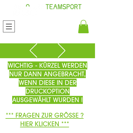
WICHTIG - KÜRZEL WERDEN
NUR DANN ANGEBRACHT,
WENN DIESE IN DER
DRUCKOPTION
AUSGEWÄHLT WURDEN !
*** FRAGEN ZUR GRÖSSE ?
HIER KLICKEN ***