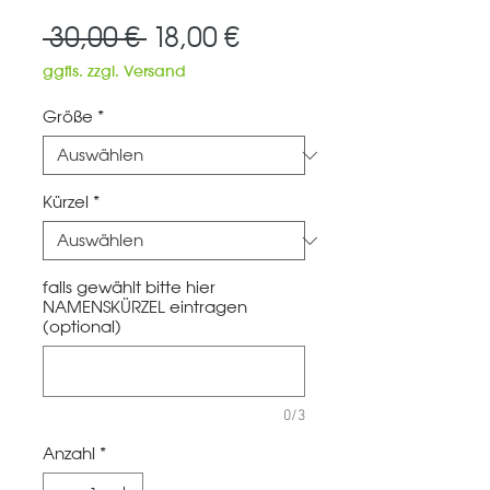
Standardpreis
Sale-
 30,00 € 
18,00 €
Preis
ggfls. zzgl. Versand
Größe
*
Kürzel
*
falls gewählt bitte hier
NAMENSKÜRZEL eintragen
(optional)
0/3
Anzahl
*