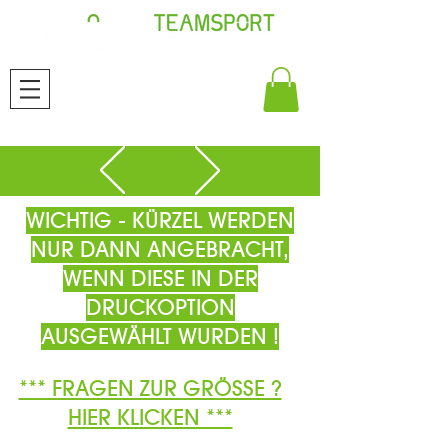
WICHTIG - KÜRZEL WERDEN
NUR DANN ANGEBRACHT,
WENN DIESE IN DER
DRUCKOPTION
AUSGEWÄHLT WURDEN !
*** FRAGEN ZUR GRÖSSE ?
HIER KLICKEN ***