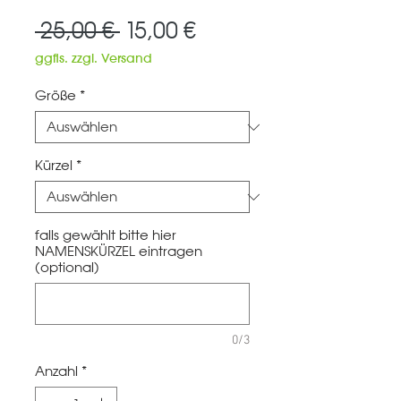
Standardpreis
Sale-
 25,00 € 
15,00 €
Preis
ggfls. zzgl. Versand
Größe
*
Kürzel
*
falls gewählt bitte hier
NAMENSKÜRZEL eintragen
(optional)
0/3
Anzahl
*