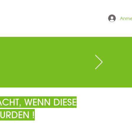
Anme
 ONLINESHOP
GRÖSSENTABELLE
CHT, WENN DIESE
URDEN !