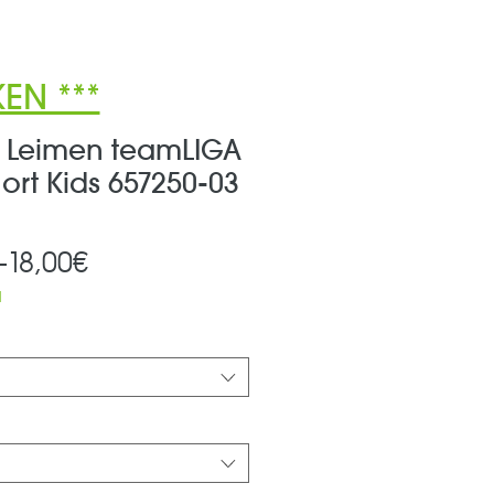
EN ***
B Leimen teamLIGA
hort Kids 657250-03
Standardpreis
Sale-
 
18,00€
Preis
d