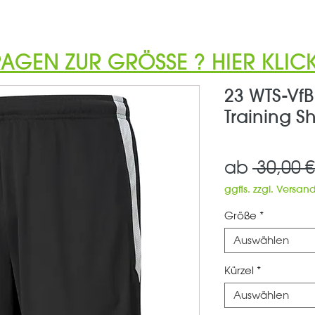
RAGEN ZUR GRÖSSE ? HIER KLICK
23 WTS-Vf
Training S
ab
 30,00 €
ggfls. zzgl. Versan
Größe
*
Auswählen
Kürzel
*
Auswählen