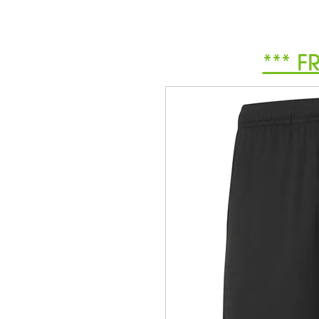
*** F