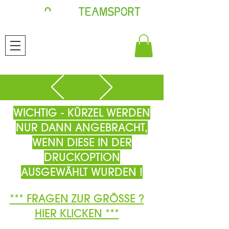
WICHTIG - KÜRZEL WERDEN
NUR DANN ANGEBRACHT,
WENN DIESE IN DER
DRUCKOPTION
AUSGEWÄHLT WURDEN !
*** FRAGEN ZUR GRÖSSE ?
HIER KLICKEN ***