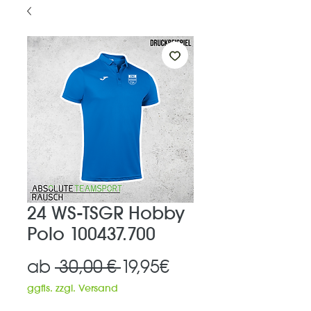
24 WS-TSGR Hobby
Polo 100437.700
Standardpreis
Sale-
ab
 30,00 € 
19,95€
Preis
ggfls. zzgl. Versand