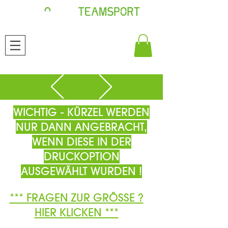
WICHTIG - KÜRZEL WERDEN
NUR DANN ANGEBRACHT,
WENN DIESE IN DER
DRUCKOPTION
AUSGEWÄHLT WURDEN !
*** FRAGEN ZUR GRÖSSE ?
HIER KLICKEN ***