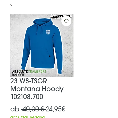
23 WS-TSGR
Montana Hoody
102108.700
Standardpreis
Sale-
ab
 40,00 € 
24,95€
Preis
ggfls. zzgl. Versand