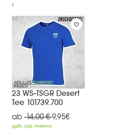
23 WS-TSGR Desert
Tee 101739.700
Standardpreis
Sale-
ab
 14,00 € 
9,95€
Preis
ggfls. zzgl. Versand