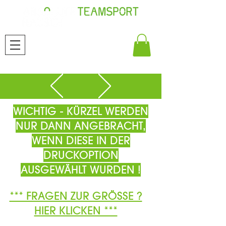
WICHTIG - KÜRZEL WERDEN
NUR DANN ANGEBRACHT,
WENN DIESE IN DER
DRUCKOPTION
AUSGEWÄHLT WURDEN !
*** FRAGEN ZUR GRÖSSE ?
HIER KLICKEN ***