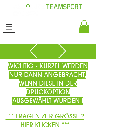
WICHTIG - KÜRZEL WERDEN
NUR DANN ANGEBRACHT,
WENN DIESE IN DER
DRUCKOPTION
AUSGEWÄHLT WURDEN !
*** FRAGEN ZUR GRÖSSE ?
HIER KLICKEN ***