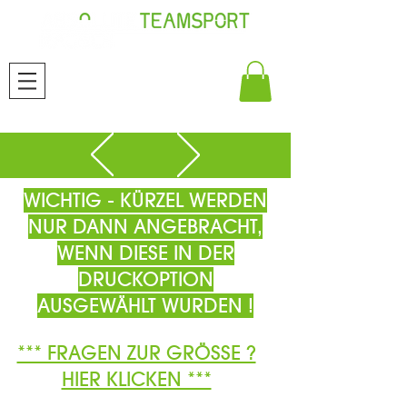
WICHTIG - KÜRZEL WERDEN
NUR DANN ANGEBRACHT,
WENN DIESE IN DER
DRUCKOPTION
AUSGEWÄHLT WURDEN !
*** FRAGEN ZUR GRÖSSE ?
HIER KLICKEN ***