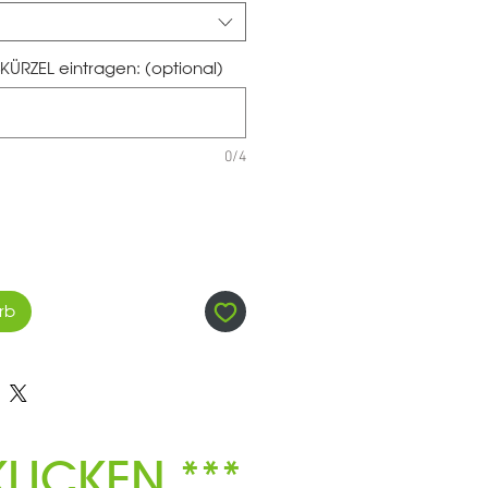
KÜRZEL eintragen: (optional)
0/4
rb
LICKEN ***