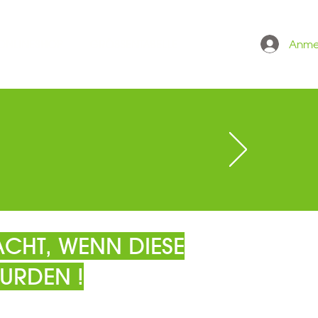
Anme
 ONLINESHOP
GRÖSSENTABELLE
CHT, WENN DIESE
URDEN !