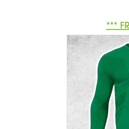
*** F