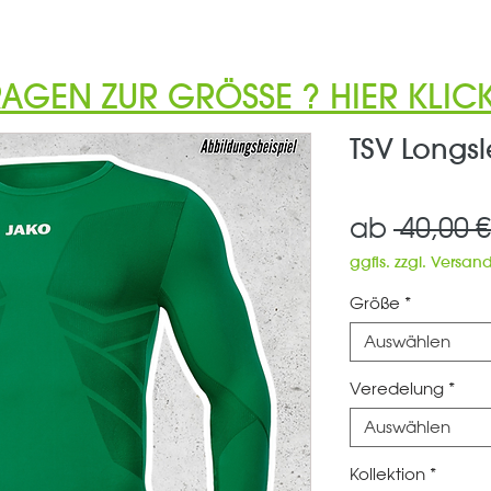
RAGEN ZUR GRÖSSE ? HIER KLICK
TSV Longs
ab
 40,00 €
ggfls. zzgl. Versan
Größe
*
Auswählen
Veredelung
*
Auswählen
Kollektion
*