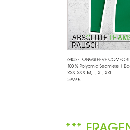
6455 - LONGSLEEVE COMFORT 
100 % Polyamid Seamless | Bod
XXS, XS S, M, L, XL, XXL
39,99 €
*** FRAGE