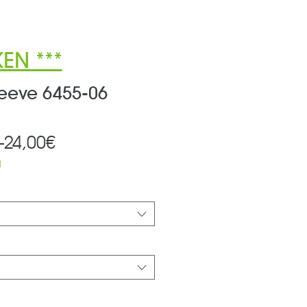
EN ***
leeve 6455-06
Standardpreis
Sale-
 
24,00€
Preis
d