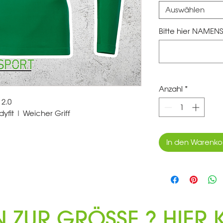
Auswählen
Bitte hier NAMENS
Anzahl
*
2.0
yfit | Weicher Griff
In den Warenko
N ZUR GRÖSSE ? HIER K