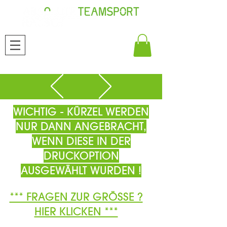
WICHTIG - KÜRZEL WERDEN
NUR DANN ANGEBRACHT,
WENN DIESE IN DER
DRUCKOPTION
AUSGEWÄHLT WURDEN !
*** FRAGEN ZUR GRÖSSE ?
HIER KLICKEN ***