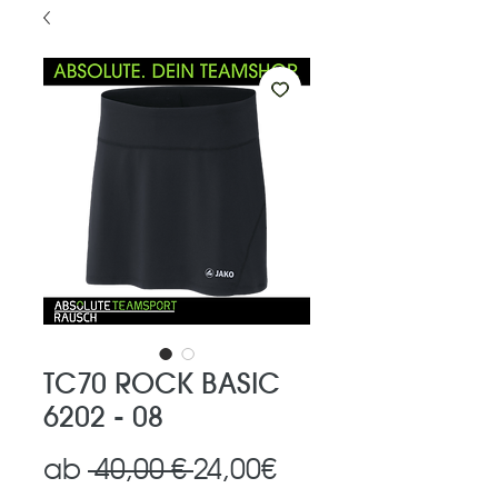
TC70 ROCK BASIC
6202 - 08
Standardpreis
Sale-
ab
 40,00 € 
24,00€