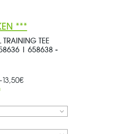
EN ***
 TRAINING TEE
58636 | 658638 -
Standardpreis
Sale-
 
13,50€
Preis
d