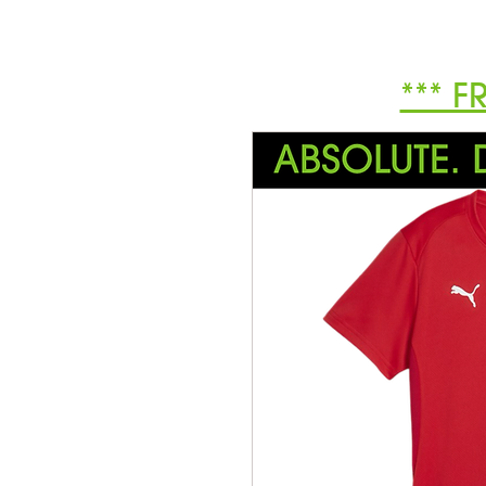
*** F