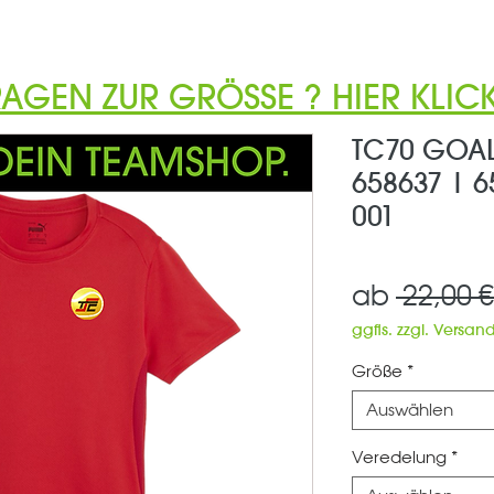
RAGEN ZUR GRÖSSE ? HIER KLICK
TC70 GOAL
658637 | 6
001
ab
 22,00 €
ggfls. zzgl. Versan
Größe
*
Auswählen
Veredelung
*