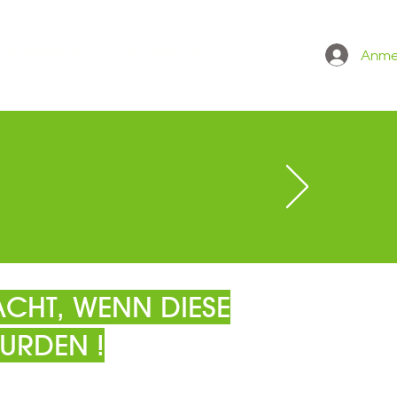
Anme
 ONLINESHOP
GRÖSSENTABELLE
CHT, WENN DIESE
URDEN !