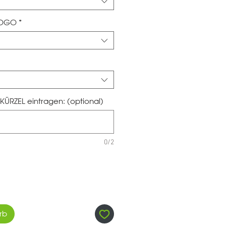
LOGO
*
KÜRZEL eintragen: (optional)
0/2
rb