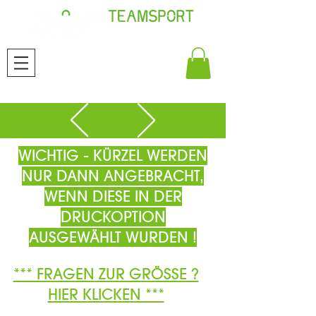
WICHTIG - KÜRZEL WERDEN
NUR DANN ANGEBRACHT,
WENN DIESE IN DER
DRUCKOPTION
AUSGEWÄHLT WURDEN !
*** FRAGEN ZUR GRÖSSE ?
HIER KLICKEN ***