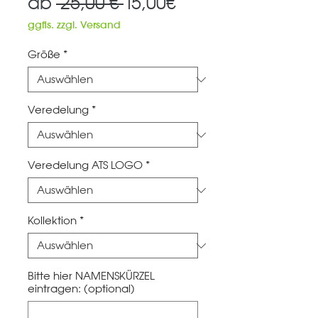
Standardpreis
Sale-
ab
 25,00 € 
15,00€
Preis
ggfls. zzgl. Versand
Größe
*
Veredelung
*
Veredelung ATS LOGO
*
Kollektion
*
Bitte hier NAMENSKÜRZEL
eintragen: (optional)