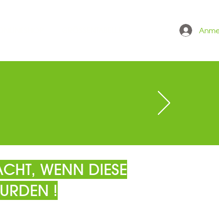
Anme
 ONLINESHOP
GRÖSSENTABELLE
CHT, WENN DIESE
URDEN !