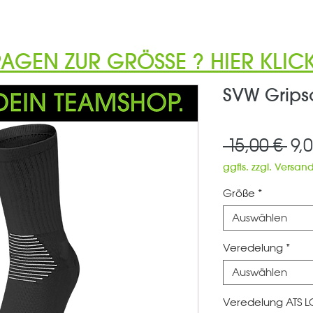
RAGEN ZUR GRÖSSE ? HIER KLICK
SVW Grips
Sta
 15,00 € 
9,
ggfls. zzgl. Versan
Größe
*
Auswählen
Veredelung
*
Auswählen
Veredelung ATS 