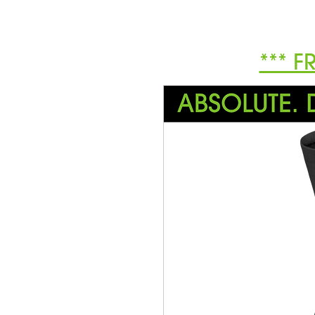
*** F