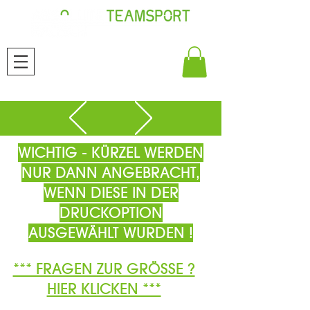
WICHTIG - KÜRZEL WERDEN
NUR DANN ANGEBRACHT,
WENN DIESE IN DER
DRUCKOPTION
AUSGEWÄHLT WURDEN !
*** FRAGEN ZUR GRÖSSE ?
HIER KLICKEN ***