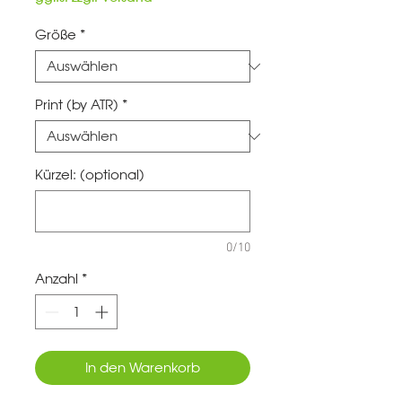
Größe
*
Print (by ATR)
*
Kürzel: (optional)
0/10
Anzahl
*
In den Warenkorb