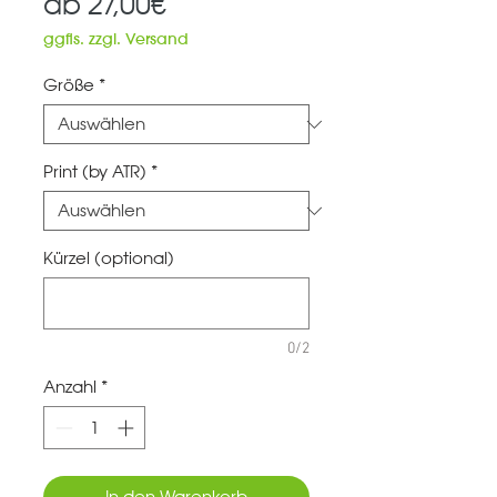
Sale-
ab
27,00€
Preis
ggfls. zzgl. Versand
Größe
*
Print (by ATR)
*
Kürzel (optional)
0/2
Anzahl
*
In den Warenkorb