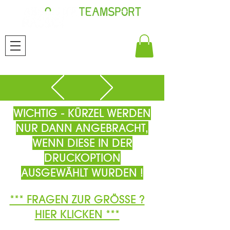
WICHTIG - KÜRZEL WERDEN
NUR DANN ANGEBRACHT,
WENN DIESE IN DER
DRUCKOPTION
AUSGEWÄHLT WURDEN !
*** FRAGEN ZUR GRÖSSE ?
HIER KLICKEN ***