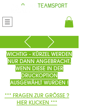
WICHTIG - KÜRZEL WERDEN
NUR DANN ANGEBRACHT,
WENN DIESE IN DER
DRUCKOPTION
AUSGEWÄHLT WURDEN !
*** FRAGEN ZUR GRÖSSE ?
HIER KLICKEN ***