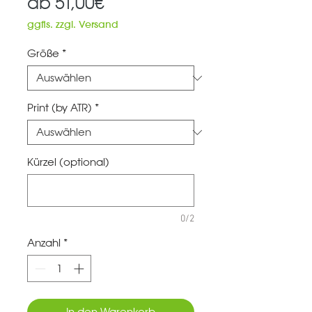
Sale-
ab
51,00€
Preis
ggfls. zzgl. Versand
Größe
*
Print (by ATR)
*
Kürzel (optional)
0/2
Anzahl
*
In den Warenkorb