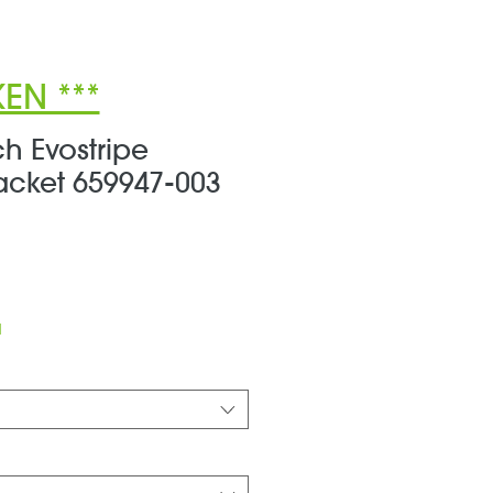
EN ***
 Evostripe
cket 659947-003
ale-
reis
d