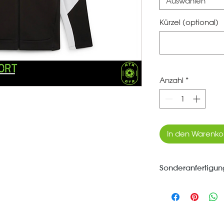
Auswählen
Kürzel (optional)
Anzahl
*
In den Warenko
Sonderanfertigun
*** Jeder Artikel d
Dich bestellt und 
Umtausch ausgesc