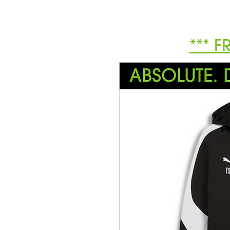
*** F