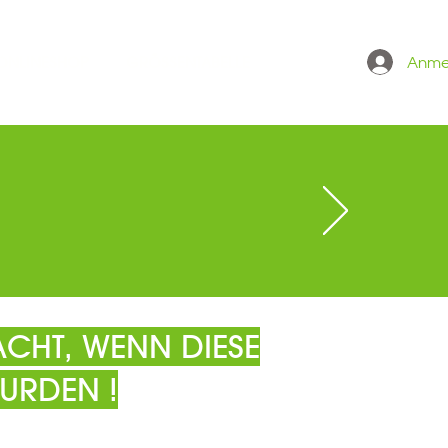
Anme
 ONLINESHOP
GRÖSSENTABELLE
CHT, WENN DIESE
URDEN !