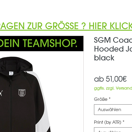
RAGEN ZUR GRÖSSE ? HIER KLICK
SGM Coach
Hooded Ja
black
S
ab
51,00€
P
ggfls. zzgl. Versan
Größe
*
Auswählen
Print (by ATR)
*