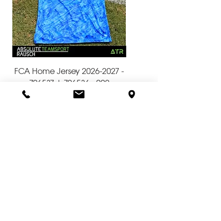
FCA Home Jersey 2026-2027 -
FVN Ausgeh Zip Jacke 6
706537 | 706536 - 002
| 658595 - 003
Preis
55,00 €
ggfls. zzgl. Versand
ggfls. zzgl. Versand