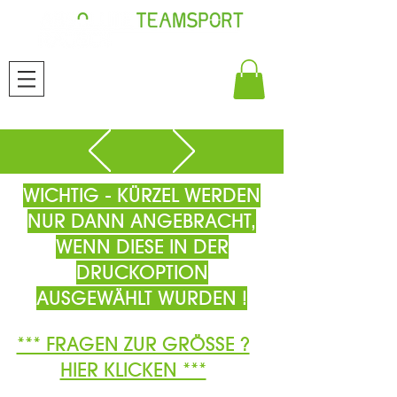
WICHTIG - KÜRZEL WERDEN
NUR DANN ANGEBRACHT,
WENN DIESE IN DER
DRUCKOPTION
AUSGEWÄHLT WURDEN !
*** FRAGEN ZUR GRÖSSE ?
HIER KLICKEN ***