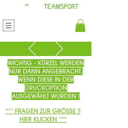
WICHTIG - KÜRZEL WERDEN
NUR DANN ANGEBRACHT,
WENN DIESE IN DER
DRUCKOPTION
AUSGEWÄHLT WURDEN !
*** FRAGEN ZUR GRÖSSE ?
HIER KLICKEN ***