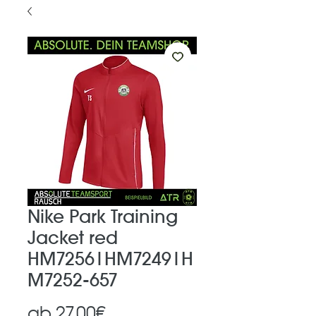
Nike Park Training
Jacket red
HM7256|HM7249|H
M7252-657
Sale-
ab
27,00€