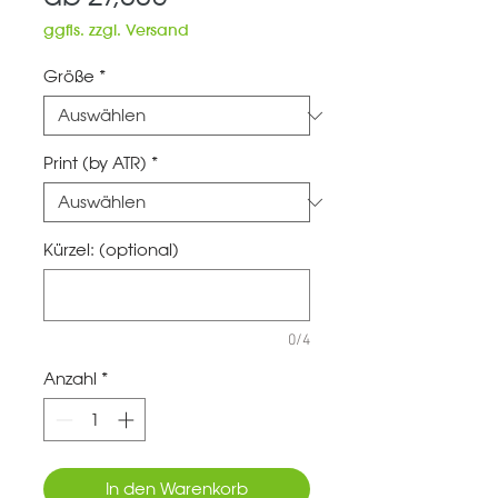
Preis
ggfls. zzgl. Versand
Größe
*
Print (by ATR)
*
Kürzel: (optional)
0/4
Anzahl
*
In den Warenkorb