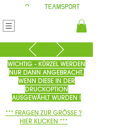
WICHTIG - KÜRZEL WERDEN
NUR DANN ANGEBRACHT,
WENN DIESE IN DER
DRUCKOPTION
AUSGEWÄHLT WURDEN !
*** FRAGEN ZUR GRÖSSE ?
HIER KLICKEN ***