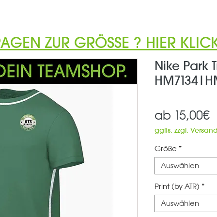
RAGEN ZUR GRÖSSE ? HIER KLICK
Nike Park 
HM7134|H
S
ab
15,00€
P
ggfls. zzgl. Versan
Größe
*
Auswählen
Print (by ATR)
*
Auswählen