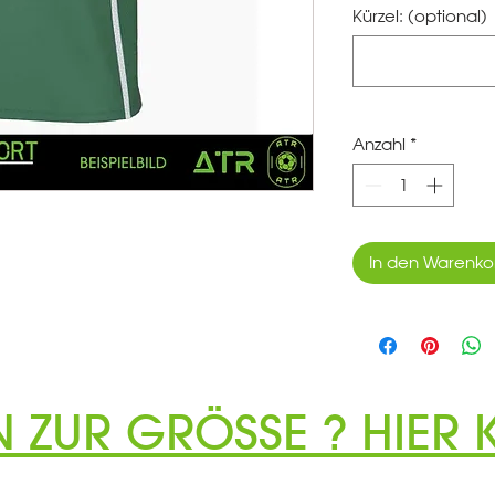
Kürzel: (optional)
Anzahl
*
In den Warenko
N ZUR GRÖSSE ? HIER K