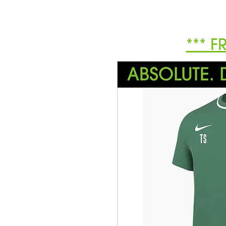
*** F