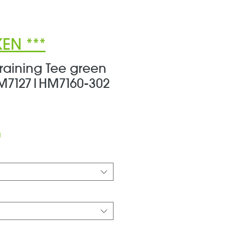
EN ***
Training Tee green
M7127|HM7160-302
ale-
reis
d