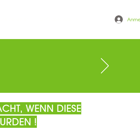
Anme
 ONLINESHOP
GRÖSSENTABELLE
CHT, WENN DIESE
URDEN !