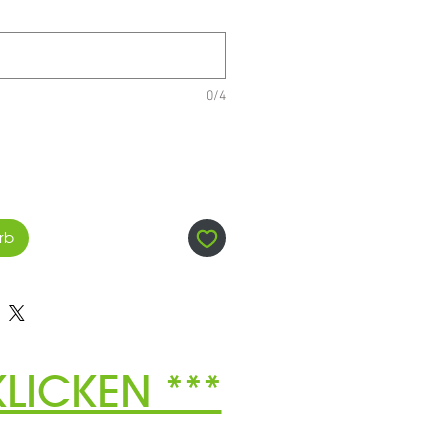
0/4
rb
LICKEN ***