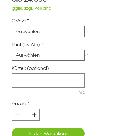
Preis
ggfls. zzgl. Versand
Größe
*
Print (by ATR)
*
Kürzel: (optional)
0/4
Anzahl
*
In den Warenkorb