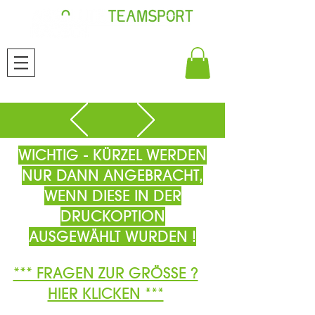
WICHTIG - KÜRZEL WERDEN
NUR DANN ANGEBRACHT,
WENN DIESE IN DER
DRUCKOPTION
AUSGEWÄHLT WURDEN !
*** FRAGEN ZUR GRÖSSE ?
HIER KLICKEN ***