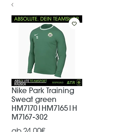
Nike Park Training
Sweat green
HM7170|HM7165|H
M7167-302
Sale-
ab
24,00€