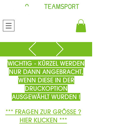
WICHTIG - KÜRZEL WERDEN
NUR DANN ANGEBRACHT,
WENN DIESE IN DER
DRUCKOPTION
AUSGEWÄHLT WURDEN !
*** FRAGEN ZUR GRÖSSE ?
HIER KLICKEN ***