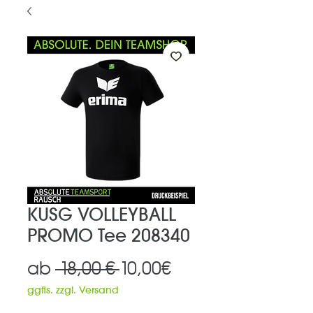
KUSG VOLLEYBALL
PROMO Tee 208340
Standardpreis
Sale-
ab
 18,00 € 
10,00€
Preis
ggfls. zzgl. Versand