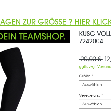
RAGEN ZUR GRÖSSE ? HIER KLICK
KUSG VOLL
7242004
St
 20,00 € 
12
ggfls. zzgl. Versan
Größe
*
Auswählen
Veredelung
*
Auswählen