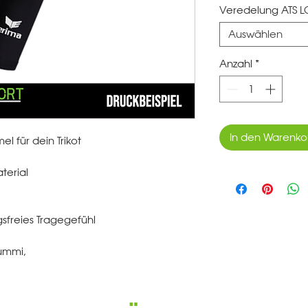
Veredelung ATS 
Auswählen
Anzahl
*
In den Warenko
l für dein Trikot
terial
gsfreies Tragegefühl
ummi,