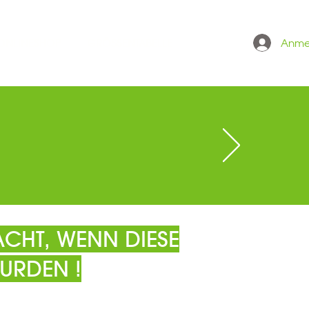
Anme
 ONLINESHOP
GRÖSSENTABELLE
CHT, WENN DIESE
URDEN !