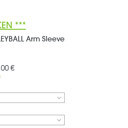
EN ***
EYBALL Arm Sleeve
andardpreis
Sale-
,00 €
Preis
d