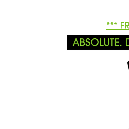
*** F