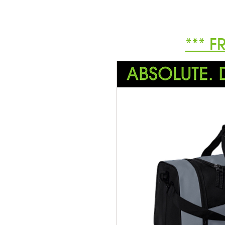
*** F