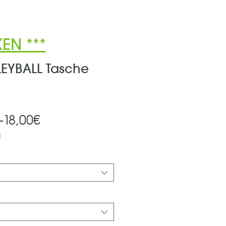
EN ***
EYBALL Tasche
Standardpreis
Sale-
 
18,00€
Preis
d