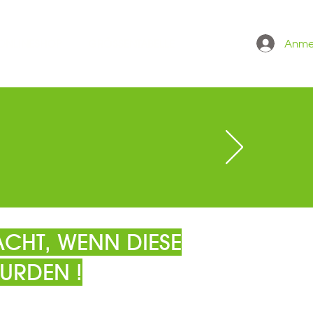
Anme
 ONLINESHOP
GRÖSSENTABELLE
CHT, WENN DIESE
URDEN !