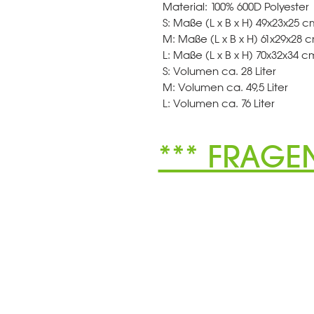
Material: 100% 600D Polyester
S: Maße (L x B x H) 49x23x25 c
M: Maße (L x B x H) 61x29x28 
L: Maße (L x B x H) 70x32x34 c
S: Volumen ca. 28 Liter
M: Volumen ca. 49,5 Liter
L: Volumen ca. 76 Liter
*** FRAGE