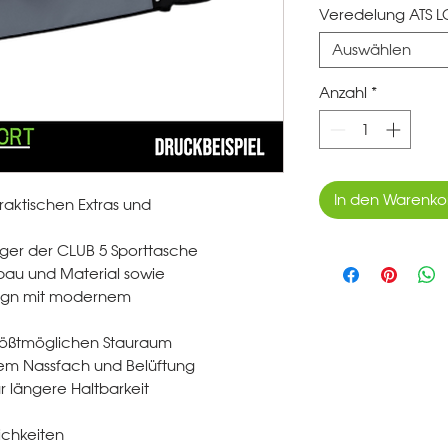
Veredelung ATS 
Auswählen
Anzahl
*
In den Warenko
aktischen Extras und
ger der CLUB 5 Sporttasche
au und Material sowie
sign mit modernem
größtmöglichen Stauraum
rtem Nassfach und Belüftung
für längere Haltbarkeit
chkeiten