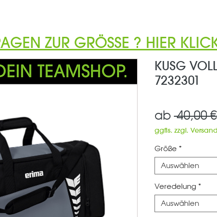
RAGEN ZUR GRÖSSE ? HIER KLICK
KUSG VOLL
7232301
ab
 40,00 €
ggfls. zzgl. Versan
Größe
*
Auswählen
Veredelung
*
Auswählen