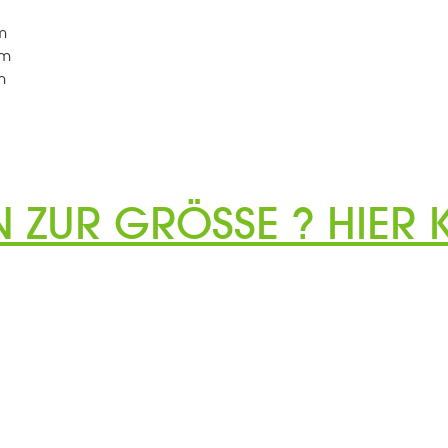
m
cm
m
N ZUR GRÖSSE ? HIER K