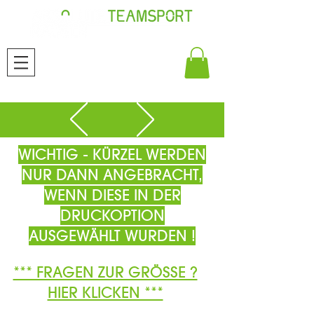
WICHTIG - KÜRZEL WERDEN
NUR DANN ANGEBRACHT,
WENN DIESE IN DER
DRUCKOPTION
AUSGEWÄHLT WURDEN !
*** FRAGEN ZUR GRÖSSE ?
HIER KLICKEN ***