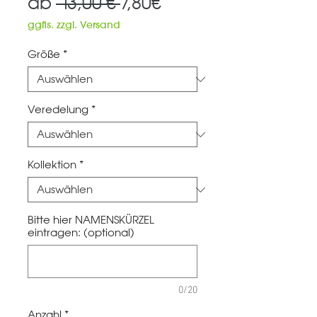
Standardpreis
Sale-
ab
 13,00 € 
7,80€
Preis
ggfls. zzgl. Versand
Größe
*
Veredelung
*
Kollektion
*
Bitte hier NAMENSKÜRZEL
eintragen: (optional)
0/20
Anzahl
*