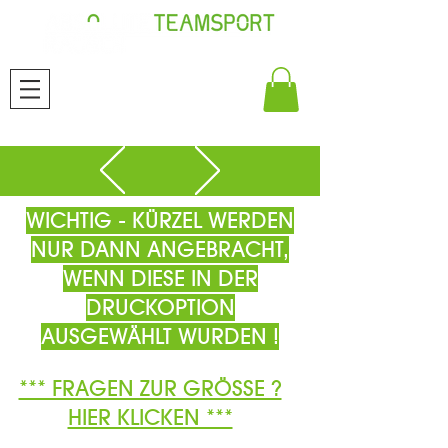
WICHTIG - KÜRZEL WERDEN
NUR DANN ANGEBRACHT,
WENN DIESE IN DER
DRUCKOPTION
AUSGEWÄHLT WURDEN !
*** FRAGEN ZUR GRÖSSE ?
HIER KLICKEN ***