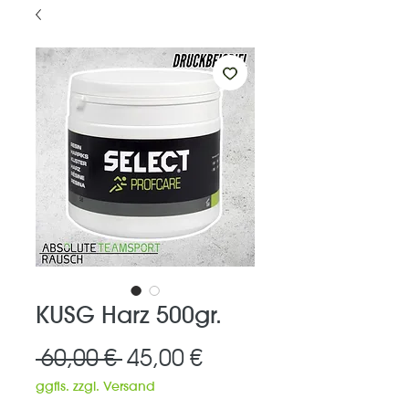
KUSG Harz 500gr.
Standardpreis
Sale-
 60,00 € 
45,00 €
Preis
ggfls. zzgl. Versand