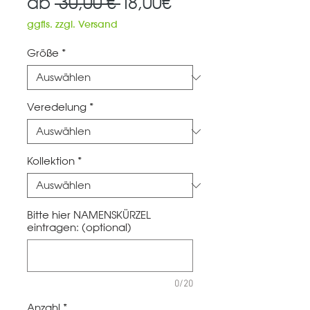
Standardpreis
Sale-
ab
 30,00 € 
18,00€
Preis
ggfls. zzgl. Versand
Größe
*
Veredelung
*
Kollektion
*
Bitte hier NAMENSKÜRZEL
eintragen: (optional)
0/20
Anzahl
*