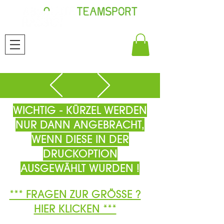
WICHTIG - KÜRZEL WERDEN
NUR DANN ANGEBRACHT,
WENN DIESE IN DER
DRUCKOPTION
AUSGEWÄHLT WURDEN !
*** FRAGEN ZUR GRÖSSE ?
HIER KLICKEN ***