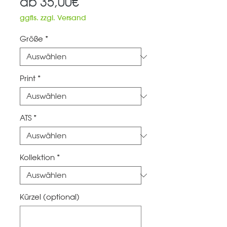
Sale-
ab
35,00€
Preis
ggfls. zzgl. Versand
Größe
*
Print
*
ATS
*
Kollektion
*
Kürzel (optional)