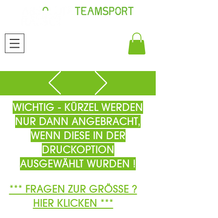
WICHTIG - KÜRZEL WERDEN
NUR DANN ANGEBRACHT,
WENN DIESE IN DER
DRUCKOPTION
AUSGEWÄHLT WURDEN !
*** FRAGEN ZUR GRÖSSE ?
HIER KLICKEN ***