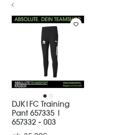
DJK|FC Training
Pant 657335 |
657332 - 003