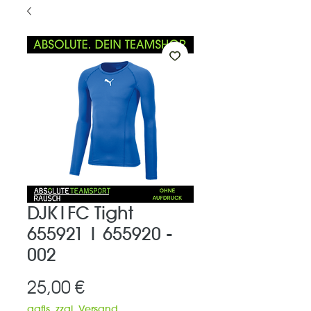
DJK|FC Tight
655921 | 655920 -
002
Preis
25,00 €
ggfls. zzgl. Versand