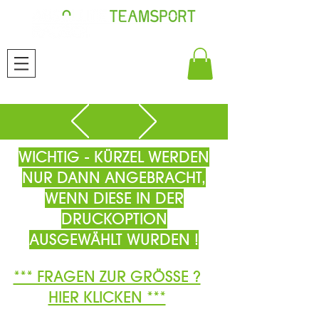
WICHTIG - KÜRZEL WERDEN
NUR DANN ANGEBRACHT,
WENN DIESE IN DER
DRUCKOPTION
AUSGEWÄHLT WURDEN !
*** FRAGEN ZUR GRÖSSE ?
HIER KLICKEN ***