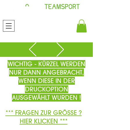
WICHTIG - KÜRZEL WERDEN
NUR DANN ANGEBRACHT,
WENN DIESE IN DER
DRUCKOPTION
AUSGEWÄHLT WURDEN !
*** FRAGEN ZUR GRÖSSE ?
HIER KLICKEN ***