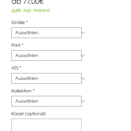
Sale-
ab
77,00€
Preis
ggfls. zzgl. Versand
Größe
*
Print
*
ATS
*
Kollektion
*
Kürzel (optional)