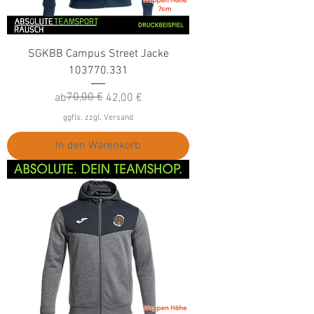
SGKBB Campus Street Jacke
103770.331
Standardpreis
Sale-Preis
70,00 €
ab
42,00 €
ggfls. zzgl. Versand
In den Warenkorb