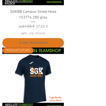
SGKBB Campus Street Hose
103774.280 grau
Standardpreis
Sale-Preis
61,00 €
ab
37,00 €
ggfls. zzgl. Versand
In den Warenkorb
PRODUKTUPDATE