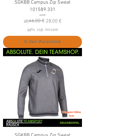
SGKBB Campus Zip Sweat
101589.331
Standardpreis
Sale-Preis
46,00 €
ab
28,00 €
ggfls. zzgl. Versand
In den Warenkorb
SGKBB Campus Zip Sweat