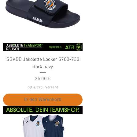
SGKBB Jakolette Locker 5700-733
dark navy
Preis
25,00 €
ggfls. zzgl. Versand
In den Warenkorb