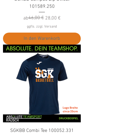
101589.250
Standardpreis
Sale-Preis
46,00 €
ab
28,00 €
ggfls. zzgl. Versand
In den Warenkorb
SGKBB Combi Tee 100052.331