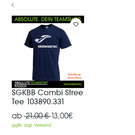
SGKBB Combi Stree
Tee 103890.331
Standardpreis
Sale-
ab
 21,00 € 
13,00€
Preis
ggfls. zzgl. Versand