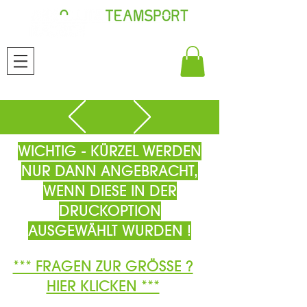
WICHTIG - KÜRZEL WERDEN
NUR DANN ANGEBRACHT,
WENN DIESE IN DER
DRUCKOPTION
AUSGEWÄHLT WURDEN !
*** FRAGEN ZUR GRÖSSE ?
HIER KLICKEN ***