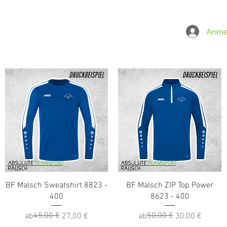
Anme
 ONLINESHOP
GRÖSSENTABELLE
Schnellansicht
Schnellansicht
BF Malsch Sweatshirt 8823 -
BF Malsch ZIP Top Power
400
8623 - 400
Standardpreis
Sale-Preis
45,00 €
Standardpreis
Sale-Preis
50,00 €
ab
27,00 €
ab
30,00 €