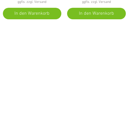
ggfls. zzgl. Versand
ggfls. zzgl. Versand
In den Warenkorb
In den Warenkorb