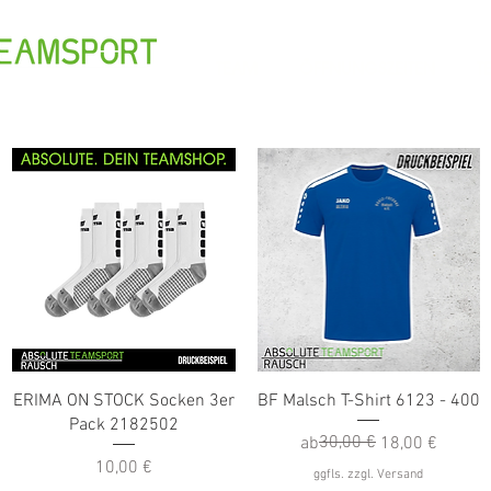
TEAM
ÖFFNUNGSZEITEN
T
Schnellansicht
Schnellansicht
ERIMA ON STOCK Socken 3er
BF Malsch T-Shirt 6123 - 400
Pack 2182502
Standardpreis
Sale-Preis
30,00 €
ab
18,00 €
Preis
10,00 €
ggfls. zzgl. Versand