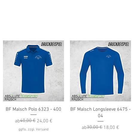
ERMINE
PARKEN
KATALOGE
GUTSCHEINE
ATS
Schnellansicht
Schnellansicht
BF Malsch Polo 6323 - 400
BF Malsch Longsleeve 6475 -
04
Standardpreis
Sale-Preis
40,00 €
ab
24,00 €
Standardpreis
Sale-Preis
30,00 €
ab
18,00 €
ggfls. zzgl. Versand