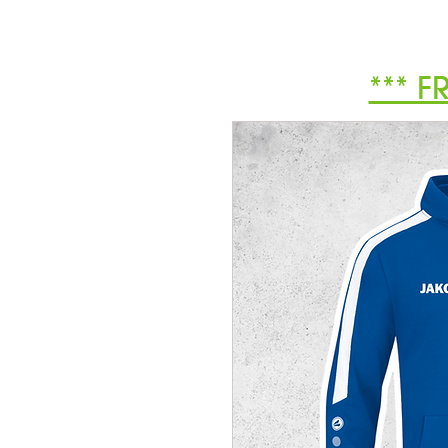
*** F