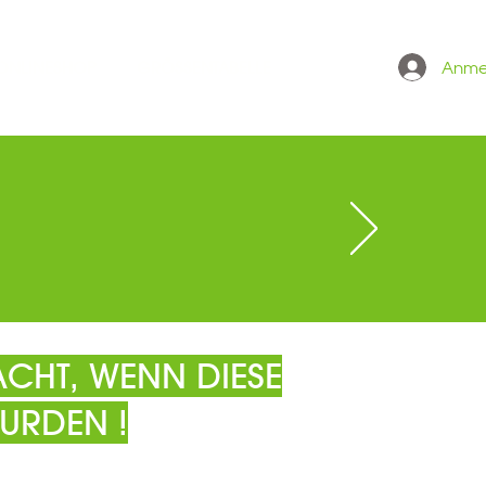
Anme
 ONLINESHOP
GRÖSSENTABELLE
CHT, WENN DIESE
URDEN !