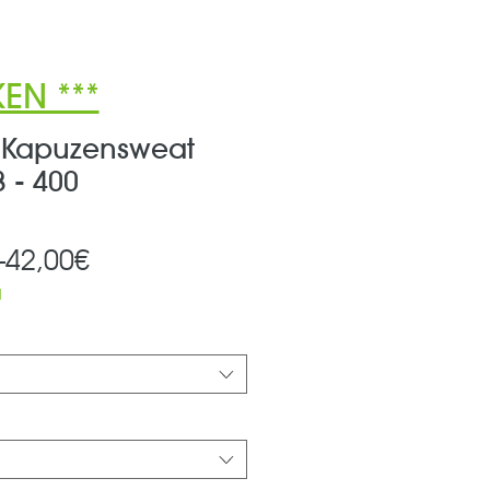
EN ***
 Kapuzensweat
 - 400
Standardpreis
Sale-
 
42,00€
Preis
d