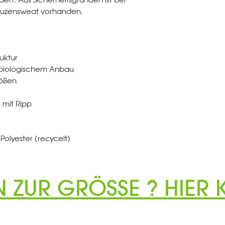
apuzensweat vorhanden.
uktur
t biologischem Anbau
rößen
 mit Ripp
Polyester (recycelt)
N ZUR GRÖSSE ? HIER K