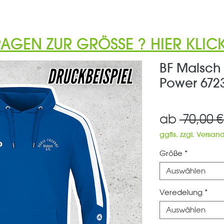
RAGEN ZUR GRÖSSE ? HIER KLICK
BF Malsch
Power 6723
ab
 70,00 €
ggfls. zzgl. Versan
Größe
*
Auswählen
Veredelung
*
Auswählen