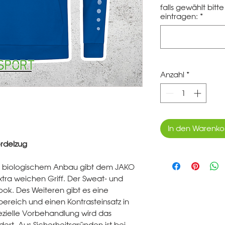
falls gewählt bit
eintragen:
*
Anzahl
*
In den Warenko
rdelzug
rt biologischem Anbau gibt dem JAKO
ra weichen Griff. Der Sweat- und
ook. Des Weiteren gibt es eine
ereich und einen Kontrasteinsatz in
ezielle Vorbehandlung wird das
dert. Aus Sicherheitsgründen ist bei