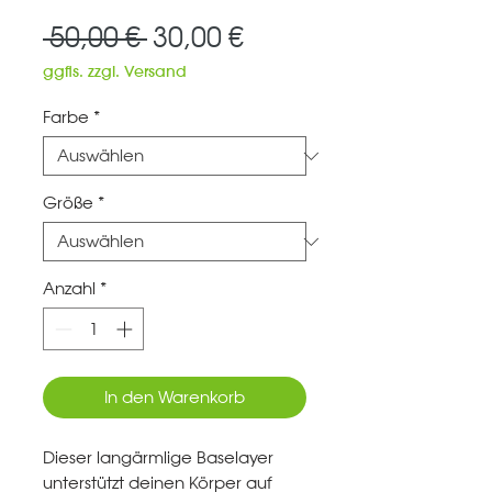
Standardpreis
Sale-
 50,00 € 
30,00 €
Preis
ggfls. zzgl. Versand
Farbe
*
Größe
*
Anzahl
*
In den Warenkorb
Dieser langärmlige Baselayer
unterstützt deinen Körper auf