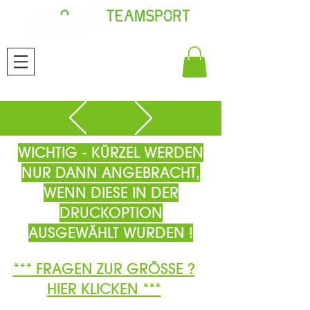
WICHTIG - KÜRZEL WERDEN
NUR DANN ANGEBRACHT,
WENN DIESE IN DER
DRUCKOPTION
AUSGEWÄHLT WURDEN !
*** FRAGEN ZUR GRÖSSE ?
HIER KLICKEN ***