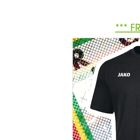
*** F