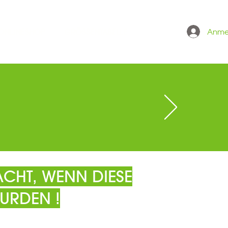
Anme
 ONLINESHOP
GRÖSSENTABELLE
CHT, WENN DIESE
URDEN !