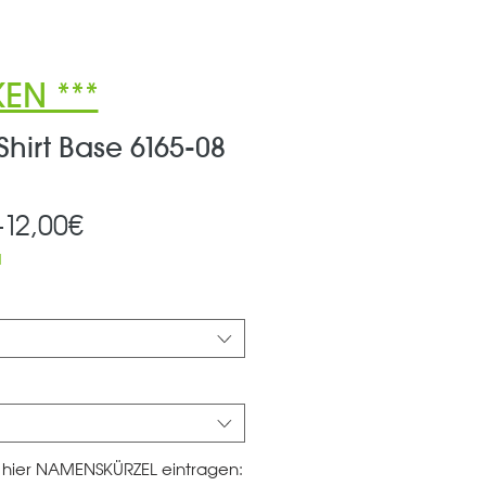
EN ***
hirt Base 6165-08
Standardpreis
Sale-
 
12,00€
Preis
d
te hier NAMENSKÜRZEL eintragen: