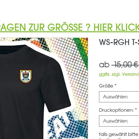
RAGEN ZUR GRÖSSE ? HIER KLICK
WS-RGH T-S
ab
 15,00 €
ggfls. zzgl. Versan
Größe
*
Auswählen
Druckoptionen:
*
Auswählen
falls gewählt bit