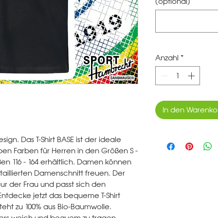
(optional)
Anzahl
*
In den Warenko
esign. Das T-Shirt BASE ist der ideale
sieben Farben für Herren in den Größen S -
ßen 116 - 164 erhältlich. Damen können
 taillierten Damenschnitt freuen. Der
igur der Frau und passt sich den
ntdecke jetzt das bequeme T-Shirt
steht zu 100% aus Bio-Baumwolle.
nders weich und bequem zu tragen.