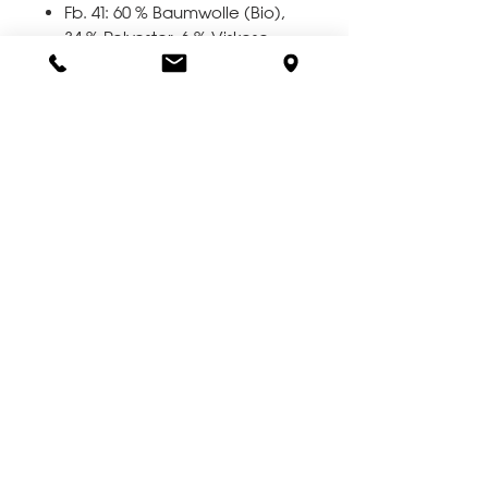
Fb. 41: 60 % Baumwolle (Bio),
34 % Polyester, 6 % Viskose
*** FRAGEN ZUR GRÖSSE
? HIER KLICKEN ***