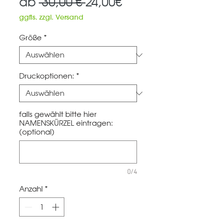
Standardpreis
Sale-
ab
 30,00 € 
24,00€
Preis
ggfls. zzgl. Versand
Größe
*
Druckoptionen:
*
falls gewählt bitte hier
NAMENSKÜRZEL eintragen:
(optional)
0/4
Anzahl
*