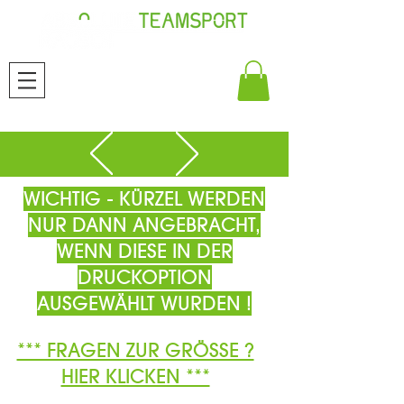
WICHTIG - KÜRZEL WERDEN
NUR DANN ANGEBRACHT,
WENN DIESE IN DER
DRUCKOPTION
AUSGEWÄHLT WURDEN !
*** FRAGEN ZUR GRÖSSE ?
HIER KLICKEN ***