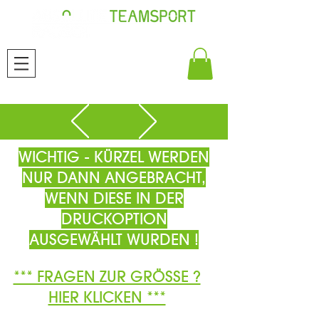
WICHTIG - KÜRZEL WERDEN
NUR DANN ANGEBRACHT,
WENN DIESE IN DER
DRUCKOPTION
AUSGEWÄHLT WURDEN !
*** FRAGEN ZUR GRÖSSE ?
HIER KLICKEN ***