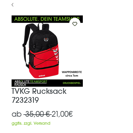
TVKG Rucksack
7232319
Standardpreis
Sale-
ab
 35,00 € 
21,00€
Preis
ggfls. zzgl. Versand