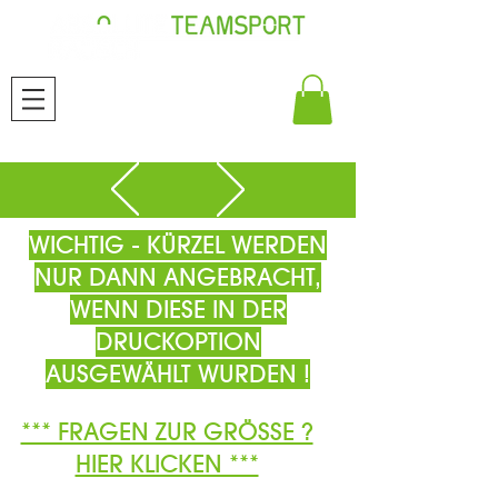
WICHTIG - KÜRZEL WERDEN
NUR DANN ANGEBRACHT,
WENN DIESE IN DER
DRUCKOPTION
AUSGEWÄHLT WURDEN !
*** FRAGEN ZUR GRÖSSE ?
HIER KLICKEN ***