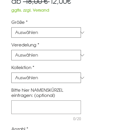
Standardpreis
Sale-
ab
 18,00 € 
12,00€
Preis
ggfls. zzgl. Versand
Größe
*
Veredelung
*
Kollektion
*
Bitte hier NAMENSKÜRZEL
eintragen: (optional)
0/20
Anzahl
*