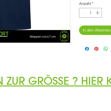
Anzahl
*
In den Warenko
N ZUR GRÖSSE ? HIER K