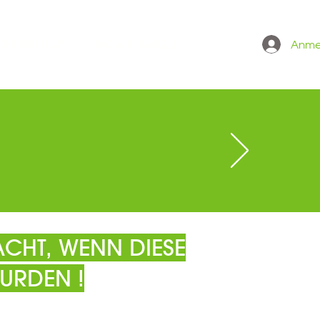
Anme
 ONLINESHOP
GRÖSSENTABELLE
CHT, WENN DIESE
URDEN !