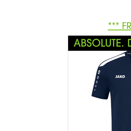
*** F