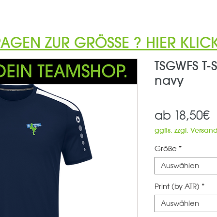
RAGEN ZUR GRÖSSE ? HIER KLICK
TSGWFS T-S
navy
S
ab
18,50€
P
ggfls. zzgl. Versan
Größe
*
Auswählen
Print (by ATR)
*
Auswählen