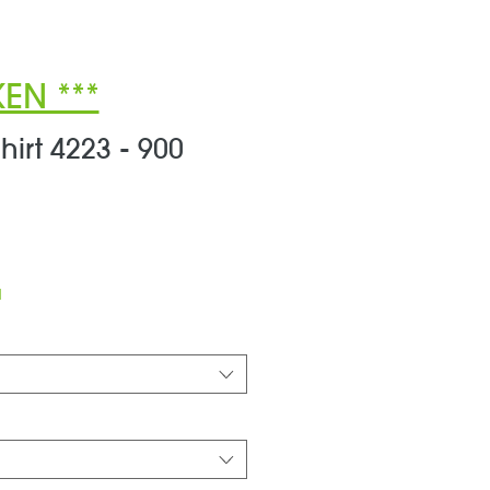
EN ***
hirt 4223 - 900
ale-
reis
d