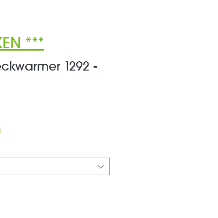
EN ***
ckwarmer 1292 -
s
d