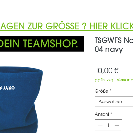
RAGEN ZUR GRÖSSE ? HIER KLICK
TSGWFS Ne
04 navy
Prei
10,00 €
ggfls. zzgl. Versan
Größe
*
Auswählen
Anzahl
*