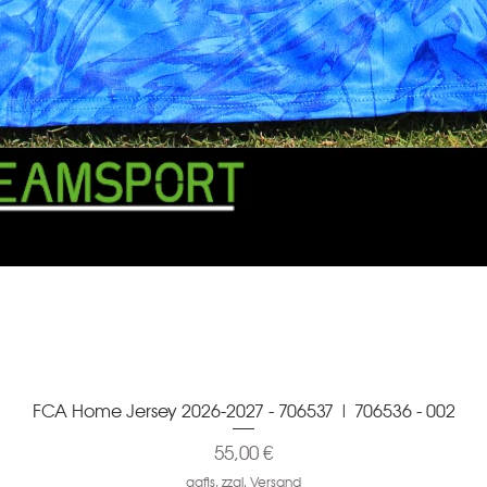
FCA Home Jersey 2026-2027 - 706537 | 706536 - 002
Schnellansicht
Preis
55,00 €
ggfls. zzgl. Versand