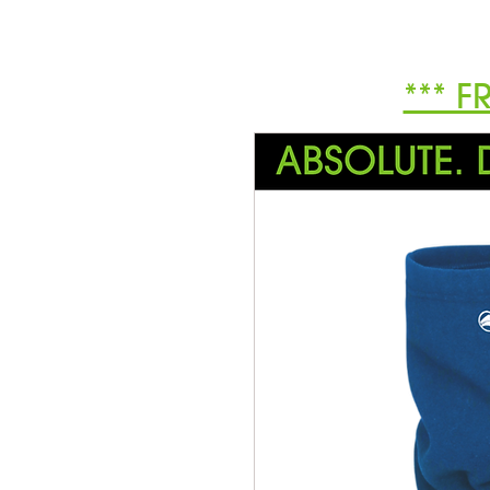
*** F