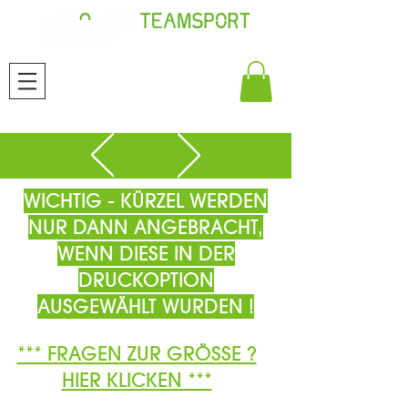
WICHTIG - KÜRZEL WERDEN
NUR DANN ANGEBRACHT,
WENN DIESE IN DER
DRUCKOPTION
AUSGEWÄHLT WURDEN !
*** FRAGEN ZUR GRÖSSE ?
HIER KLICKEN ***