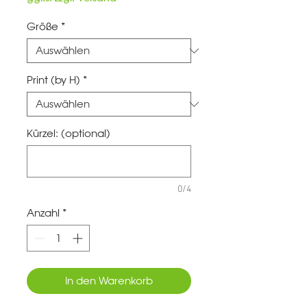
Größe
*
Print (by H)
*
Kürzel: (optional)
0/4
Anzahl
*
In den Warenkorb