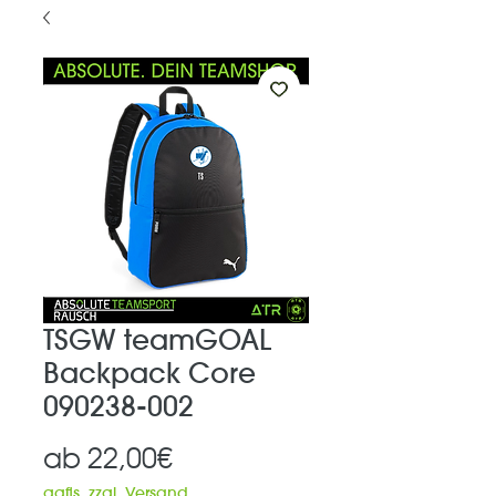
TSGW teamGOAL
Backpack Core
090238-002
Sale-
ab
22,00€
Preis
ggfls. zzgl. Versand