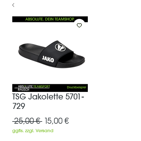
TSG Jakolette 5701-
729
Standardpreis
Sale-
 25,00 € 
15,00 €
Preis
ggfls. zzgl. Versand