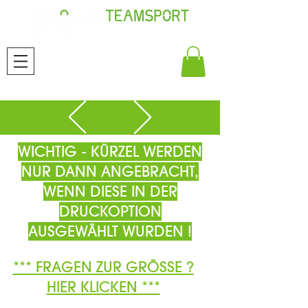
WICHTIG - KÜRZEL WERDEN
NUR DANN ANGEBRACHT,
WENN DIESE IN DER
DRUCKOPTION
AUSGEWÄHLT WURDEN !
*** FRAGEN ZUR GRÖSSE ?
HIER KLICKEN ***