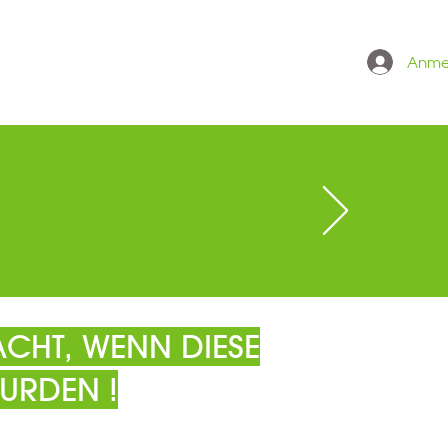
Anme
 ONLINESHOP
GRÖSSENTABELLE
CHT, WENN DIESE
URDEN !