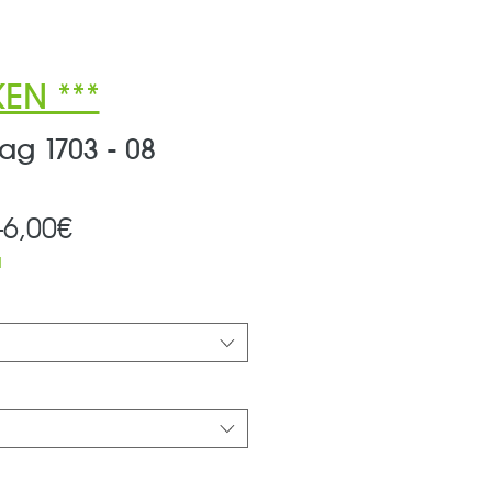
EN ***
g 1703 - 08
Standardpreis
Sale-
 
6,00€
Preis
d