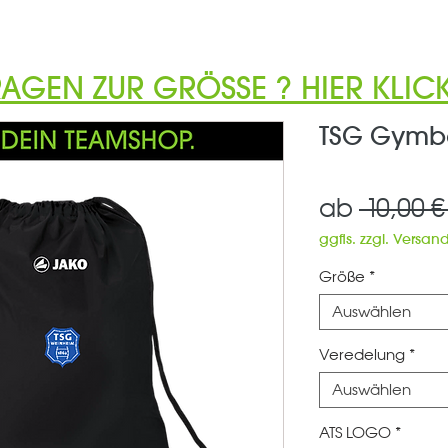
RAGEN ZUR GRÖSSE ? HIER KLICK
TSG Gymba
ab
 10,00 €
ggfls. zzgl. Versan
Größe
*
Auswählen
Veredelung
*
Auswählen
ATS LOGO
*