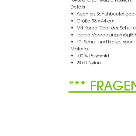
Details
Auch als Schuhbeutel gee
Größe 33 x 44 cm
Mit Kordel über der Schult
Ideale Veredelungsmöglic
Für Schul- und Freizeitsport
Material
100 % Polyamid
210 D Nylon
*** FRAGE