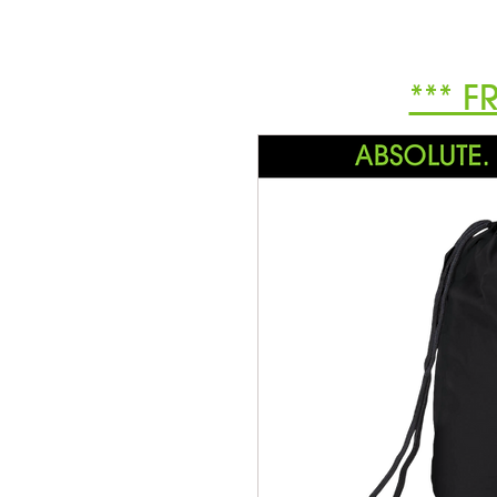
*** F