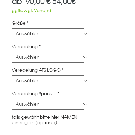
Standardpreis
Sale-
ab
 90,00 € 
54,00€
Preis
ggfls. zzgl. Versand
Größe
*
Veredelung
*
Veredelung ATS LOGO
*
Veredelung Sponsor
*
falls gewählt bitte hier NAMEN
eintragen: (optional)