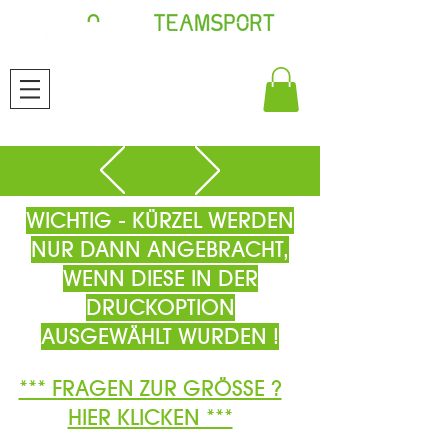
WICHTIG - KÜRZEL WERDEN
NUR DANN ANGEBRACHT,
WENN DIESE IN DER
DRUCKOPTION
AUSGEWÄHLT WURDEN !
*** FRAGEN ZUR GRÖSSE ?
HIER KLICKEN ***