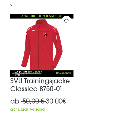
SVU Trainingsjacke
Classico 8750-01
Standardpreis
Sale-
ab
 50,00 € 
30,00€
Preis
ggfls. zzgl. Versand