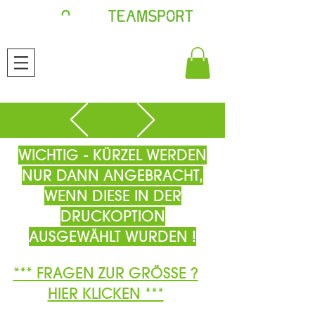
WICHTIG - KÜRZEL WERDEN
NUR DANN ANGEBRACHT,
WENN DIESE IN DER
DRUCKOPTION
AUSGEWÄHLT WURDEN !
*** FRAGEN ZUR GRÖSSE ?
HIER KLICKEN ***