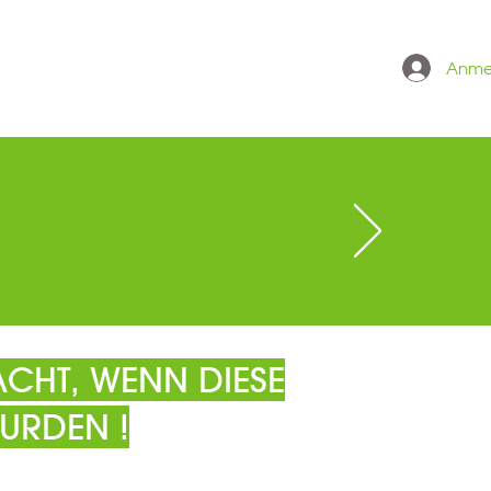
Anme
 ONLINESHOP
GRÖSSENTABELLE
CHT, WENN DIESE
URDEN !