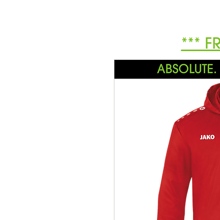
*** F