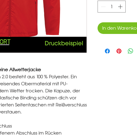
In den Warenko
eine Allwetterjacke
.0 besteht aus 100 % Polyester. Ein
eisendes Obermaterial mit PU-
edem Wetter trocken. Die Kapuze, der
astische Binding schützen dich vor
ierten Seitentaschen mit Reißverschluss
verstauen.
chluss
offenem Abschluss im Rücken