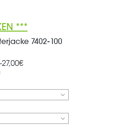
EN ***
terjacke 7402-100
Standardpreis
Sale-
 
27,00€
Preis
d