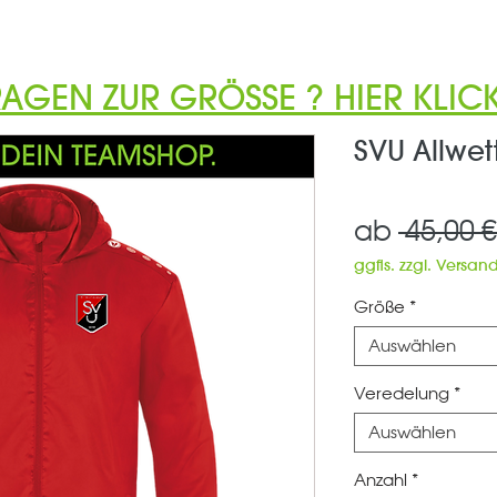
RAGEN ZUR GRÖSSE ? HIER KLICK
SVU Allwet
ab
 45,00 €
ggfls. zzgl. Versan
Größe
*
Auswählen
Veredelung
*
Auswählen
Anzahl
*