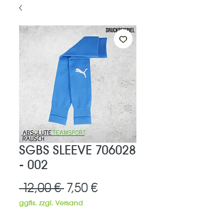
SGBS SLEEVE 706028
- 002
Standardpreis
Sale-
 12,00 € 
7,50 €
Preis
ggfls. zzgl. Versand