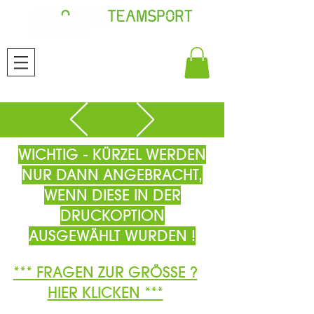
WICHTIG - KÜRZEL WERDEN
NUR DANN ANGEBRACHT,
WENN DIESE IN DER
DRUCKOPTION
AUSGEWÄHLT WURDEN !
*** FRAGEN ZUR GRÖSSE ?
HIER KLICKEN ***