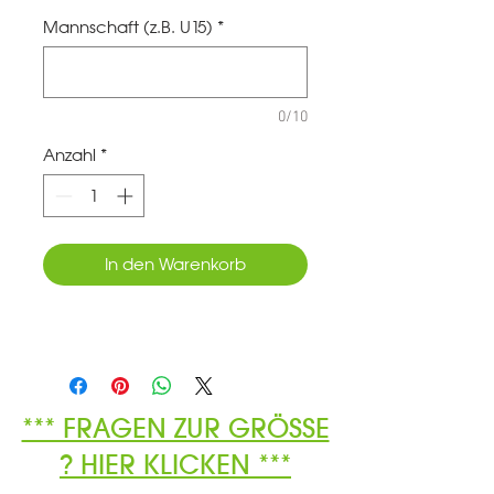
Mannschaft (z.B. U15)
*
0/10
Anzahl
*
In den Warenkorb
*** FRAGEN ZUR GRÖSSE
? HIER KLICKEN ***