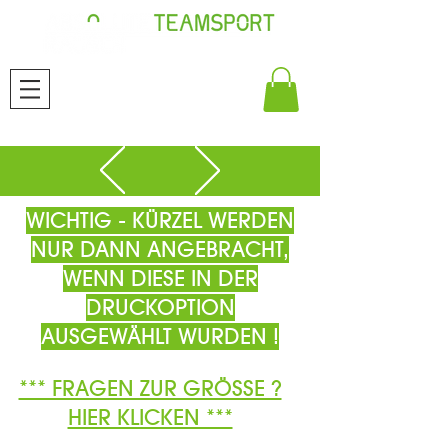
WICHTIG - KÜRZEL WERDEN
NUR DANN ANGEBRACHT,
WENN DIESE IN DER
DRUCKOPTION
AUSGEWÄHLT WURDEN !
*** FRAGEN ZUR GRÖSSE ?
HIER KLICKEN ***