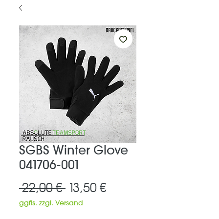
SGBS Winter Glove
041706-001
Standardpreis
Sale-
 22,00 € 
13,50 €
Preis
ggfls. zzgl. Versand